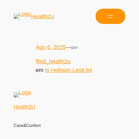
Health2U
Ago 6, 2025
—
por
ffwd_health2u
em
Is Hellspin Legit 64
Health2U
Care&Confort