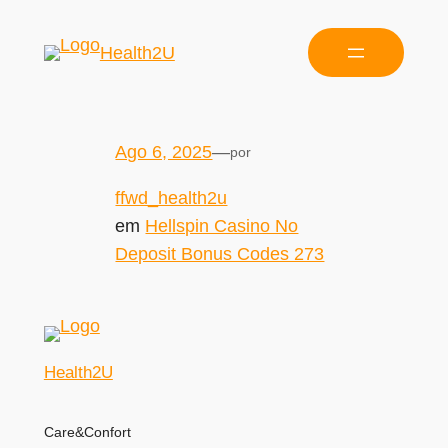
Health2U
Ago 6, 2025
—
por
ffwd_health2u
em
Hellspin Casino No
Deposit Bonus Codes 273
Health2U
Care&Confort