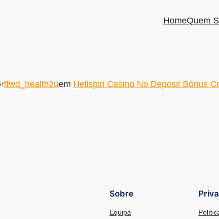
Home
Quem S
ffwd_health2u
em
Hellspin Casino No Deposit Bonus C
or
Sobre
Priv
Equipa
Políti