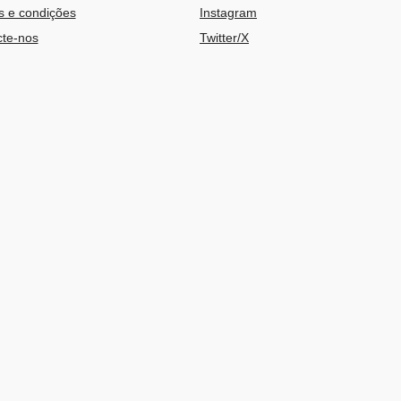
 e condições
Instagram
te-nos
Twitter/X