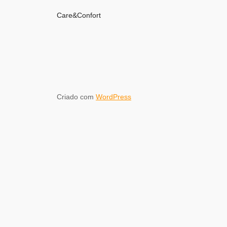
Care&Confort
Criado com
WordPress