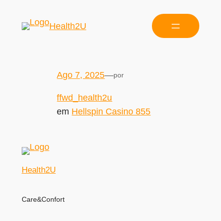
Health2U
Ago 7, 2025
—
por
ffwd_health2u
em
Hellspin Casino 855
Health2U
Care&Confort