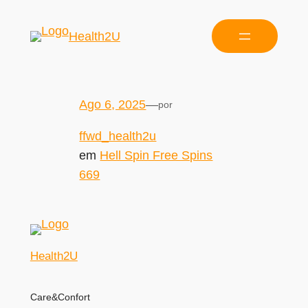
Health2U
Ago 6, 2025
—
por
ffwd_health2u
em
Hell Spin Free Spins
669
Health2U
Care&Confort