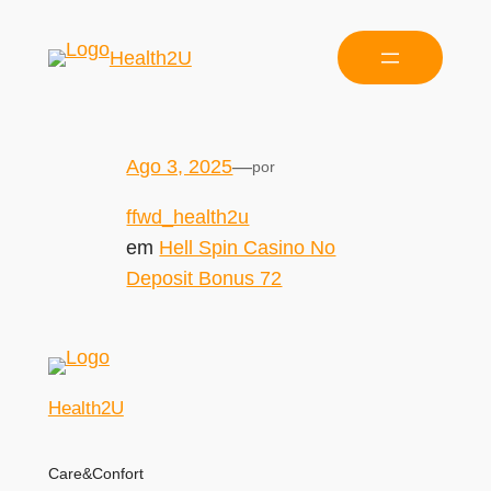
Health2U
Ago 3, 2025
—
por
ffwd_health2u
em
Hell Spin Casino No
Deposit Bonus 72
Health2U
Care&Confort