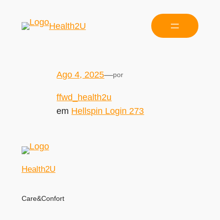
Health2U
Ago 4, 2025
—
por
ffwd_health2u
em
Hellspin Login 273
Health2U
Care&Confort