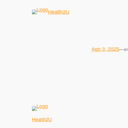
Health2U
Ago 3, 2025
—
p
Health2U