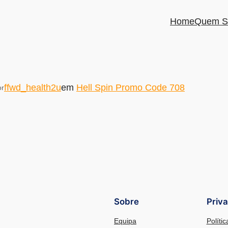
Home
Quem S
ffwd_health2u
em
Hell Spin Promo Code 708
or
Sobre
Priv
Equipa
Políti