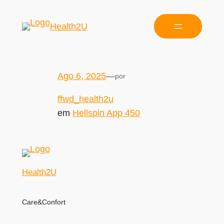
Health2U
Ago 6, 2025
—
por
ffwd_health2u
em
Hellspin App 450
Health2U
Care&Confort