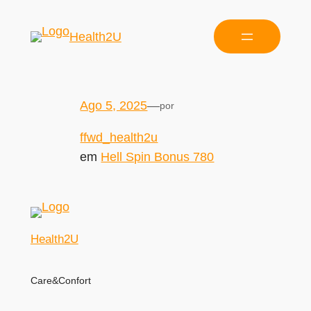
Health2U
Ago 5, 2025
—
por
ffwd_health2u
em
Hell Spin Bonus 780
Health2U
Care&Confort