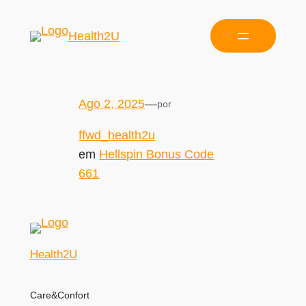
Health2U
Ago 2, 2025
—
por
ffwd_health2u
em
Hellspin Bonus Code
661
Health2U
Care&Confort