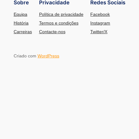
Sobre
Privacidade
Redes Sociais
Equipa
Política de privacidade
Facebook
História
Termos e condições
Instagram
Carreiras
Contacte-nos
Twitter/X
Criado com
WordPress