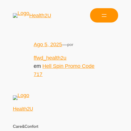
Health2U
Ago 5, 2025
—
por
ffwd_health2u
em
Hell Spin Promo Code
717
Health2U
Care&Confort