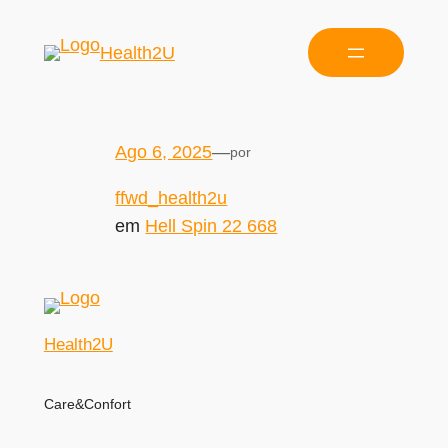
Health2U
Ago 6, 2025
—
por
ffwd_health2u
em
Hell Spin 22 668
Health2U
Care&Confort