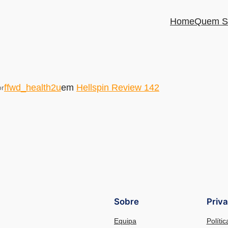
Home
Quem S
ffwd_health2u
em
Hellspin Review 142
or
Sobre
Priv
Equipa
Políti