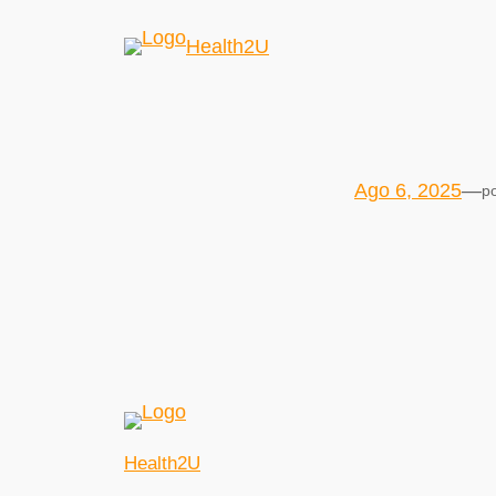
Health2U
Ago 6, 2025
—
p
Health2U