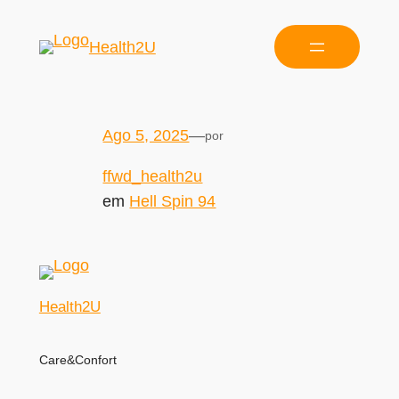
Health2U
Ago 5, 2025
—
por
ffwd_health2u
em
Hell Spin 94
Health2U
Care&Confort