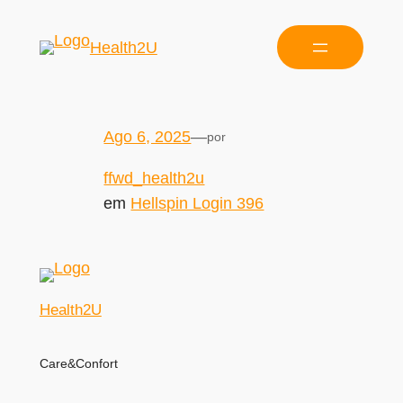
Health2U
Ago 6, 2025
—
por
ffwd_health2u
em
Hellspin Login 396
Health2U
Care&Confort