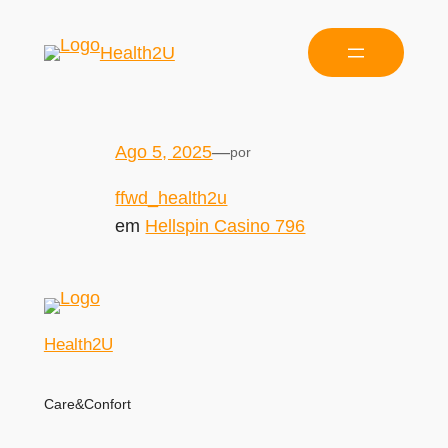
Health2U
Ago 5, 2025
—
por
ffwd_health2u
em
Hellspin Casino 796
Health2U
Care&Confort