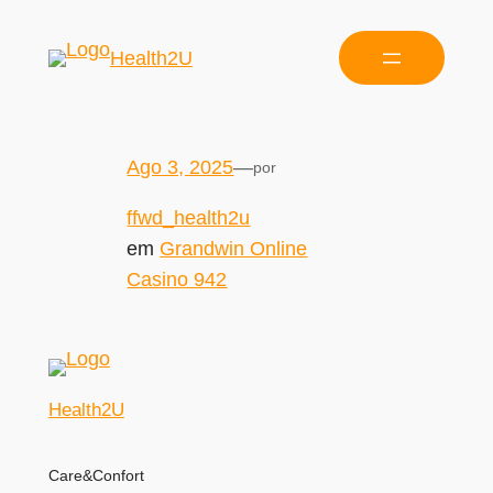
Health2U
Ago 3, 2025
—
por
ffwd_health2u
em
Grandwin Online
Casino 942
Health2U
Care&Confort