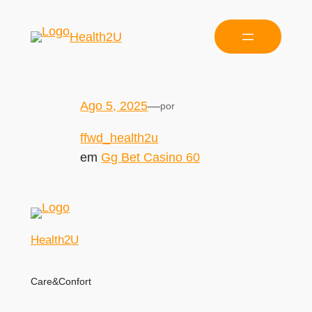
Health2U
Ago 5, 2025
—
por
ffwd_health2u
em
Gg Bet Casino 60
Health2U
Care&Confort