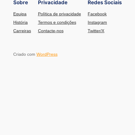
Sobre
Privacidade
Redes Sociais
Equipa
Política de privacidade
Facebook
História
Termos e condições
Instagram
Carreiras
Contacte-nos
Twitter/X
Criado com
WordPress