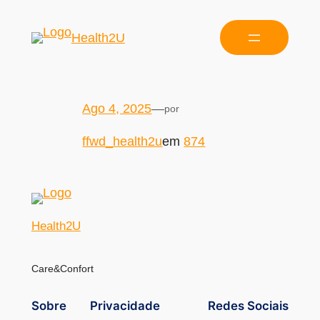
Health2U
Ago 4, 2025
—
por
ffwd_health2u
em
874
Health2U
Care&Confort
Sobre
Privacidade
Redes Sociais