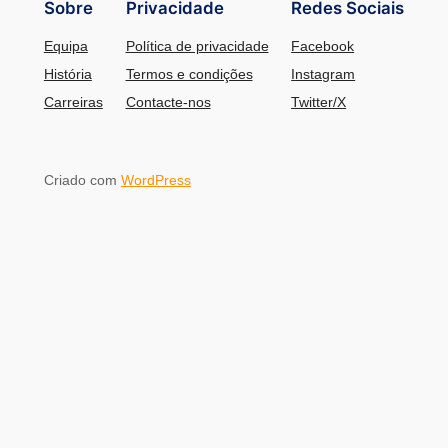
Sobre
Privacidade
Redes Sociais
Equipa
Política de privacidade
Facebook
História
Termos e condições
Instagram
Carreiras
Contacte-nos
Twitter/X
Criado com
WordPress