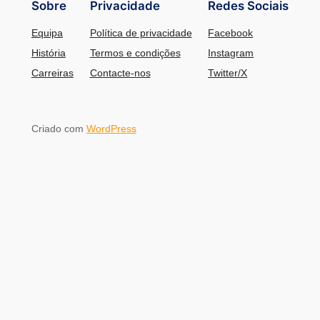
Sobre
Privacidade
Redes Sociais
Equipa
Política de privacidade
Facebook
História
Termos e condições
Instagram
Carreiras
Contacte-nos
Twitter/X
Criado com
WordPress