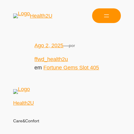
Health2U
Ago 2, 2025
—
por
ffwd_health2u
em
Fortune Gems Slot 405
Health2U
Care&Confort