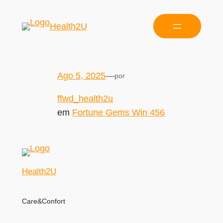
Health2U
Ago 5, 2025
—
por
ffwd_health2u
em
Fortune Gems Win 456
Health2U
Care&Confort