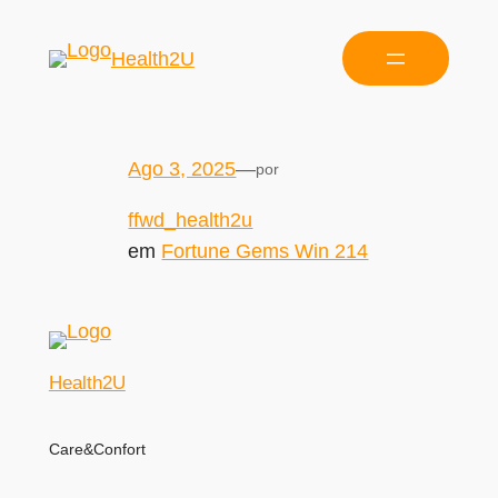
Health2U
Ago 3, 2025
—
por
ffwd_health2u
em
Fortune Gems Win 214
Health2U
Care&Confort