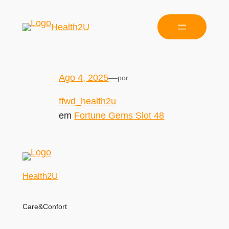
Health2U
Ago 4, 2025
—
por
ffwd_health2u
em
Fortune Gems Slot 48
Health2U
Care&Confort