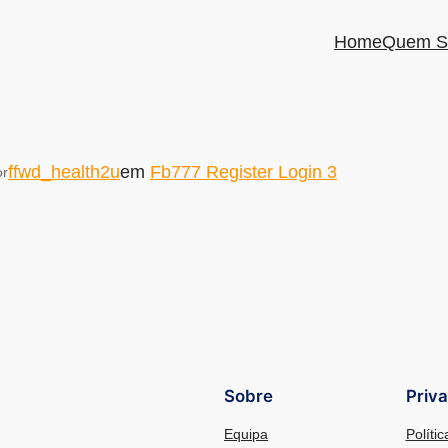
Home
Quem S
ffwd_health2u
em
Fb777 Register Login 3
or
Sobre
Priv
Equipa
Políti