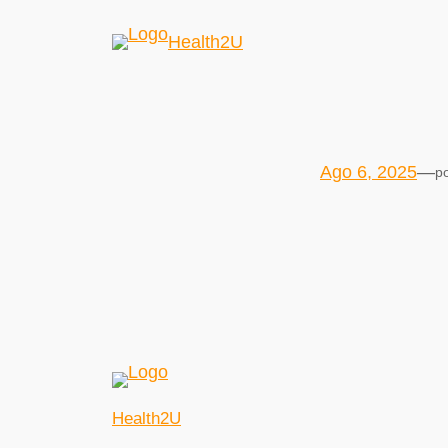
Health2U
Ago 6, 2025
—
p
Health2U