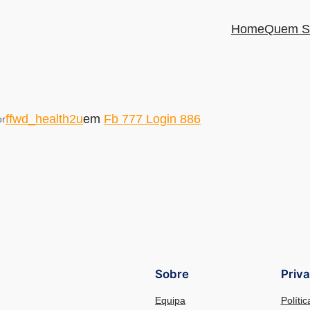
Home
Quem S
ffwd_health2u
em
Fb 777 Login 886
or
Sobre
Priv
Equipa
Políti