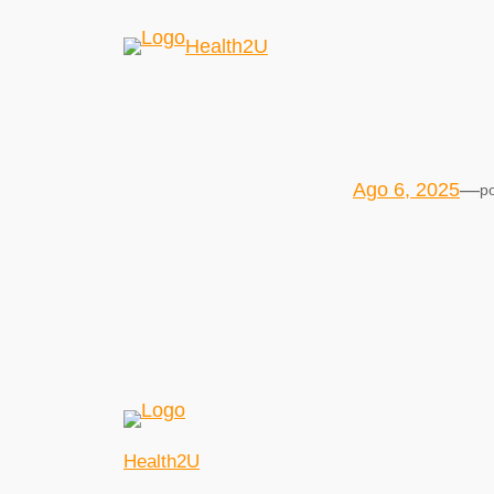
Health2U
Ago 6, 2025
—
p
Health2U