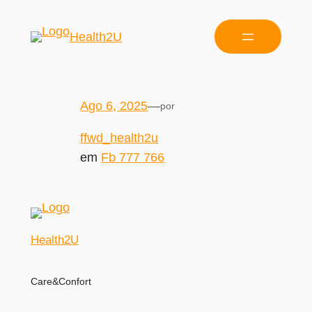
Health2U
Ago 6, 2025
—
por
ffwd_health2u
em
Fb 777 766
Health2U
Care&Confort