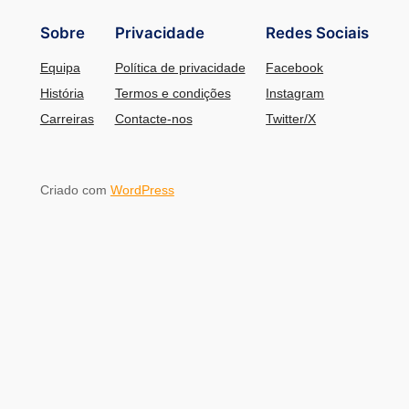
Sobre
Privacidade
Redes Sociais
Equipa
Política de privacidade
Facebook
História
Termos e condições
Instagram
Carreiras
Contacte-nos
Twitter/X
Criado com
WordPress