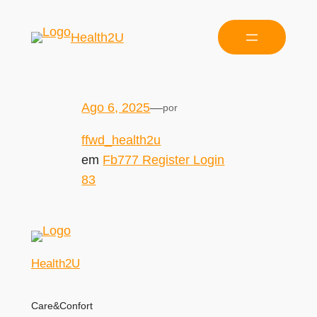
Health2U
Ago 6, 2025
—
por
ffwd_health2u
em
Fb777 Register Login
83
Health2U
Care&Confort