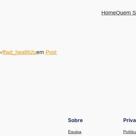
Home
Quem S
ffwd_health2u
em
Post
or
Sobre
Priv
Equipa
Políti