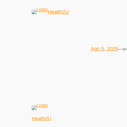
Health2U
Ago 5, 2025
—
p
Health2U