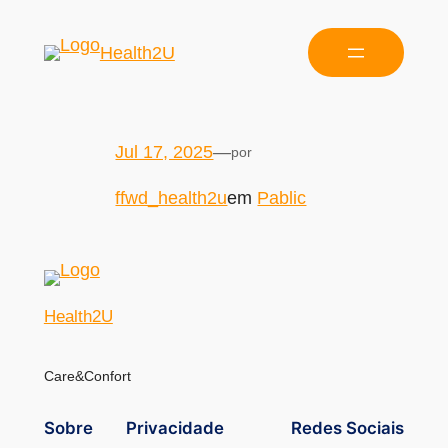
Health2U
Jul 17, 2025
—
por
ffwd_health2u
em
Pablic
Health2U
Care&Confort
Sobre
Privacidade
Redes Sociais