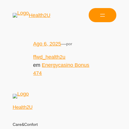
Health2U
Ago 6, 2025
—
por
ffwd_health2u
em
Energycasino Bonus
474
Health2U
Care&Confort