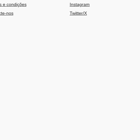
 e condições
Instagram
te-nos
Twitter/X