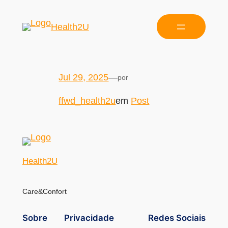
Health2U
Jul 29, 2025
—
por
ffwd_health2u
em
Post
Health2U
Care&Confort
Sobre
Privacidade
Redes Sociais