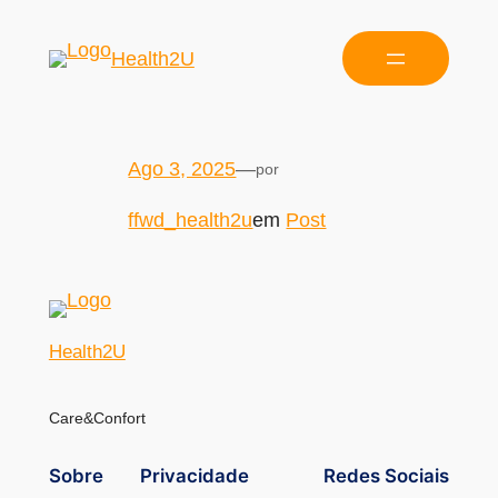
Health2U
Ago 3, 2025
—
por
ffwd_health2u
em
Post
Health2U
Care&Confort
Sobre
Privacidade
Redes Sociais