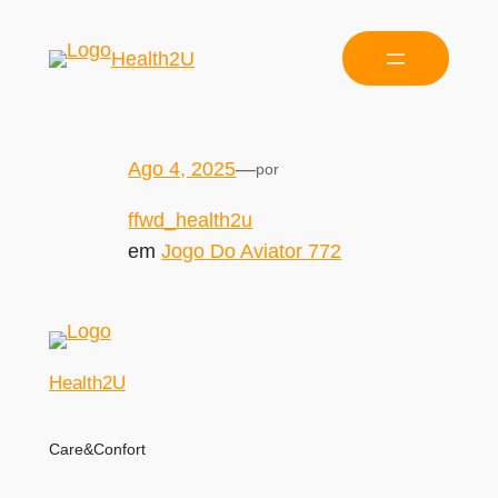
Health2U
Ago 4, 2025
—
por
ffwd_health2u
em
Jogo Do Aviator 772
Health2U
Care&Confort