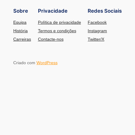
Sobre
Privacidade
Redes Sociais
Equipa
Política de privacidade
Facebook
História
Termos e condições
Instagram
Carreiras
Contacte-nos
Twitter/X
Criado com
WordPress