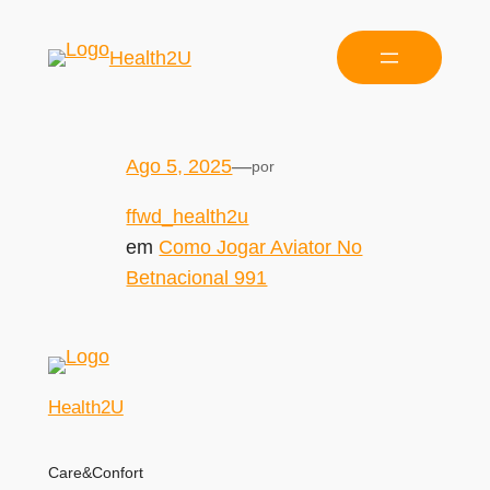
Health2U
Ago 5, 2025
—
por
ffwd_health2u
em
Como Jogar Aviator No
Betnacional 991
Health2U
Care&Confort