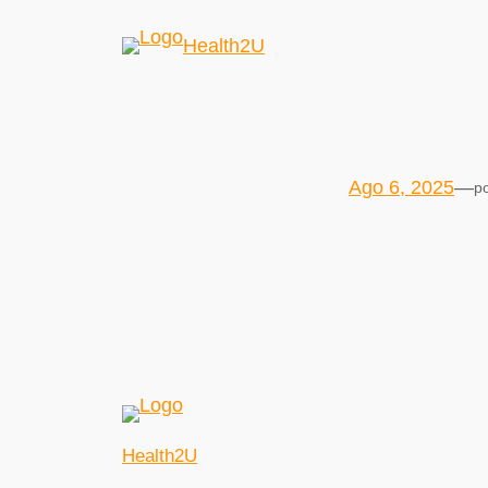
Health2U
Ago 6, 2025
—
p
Health2U