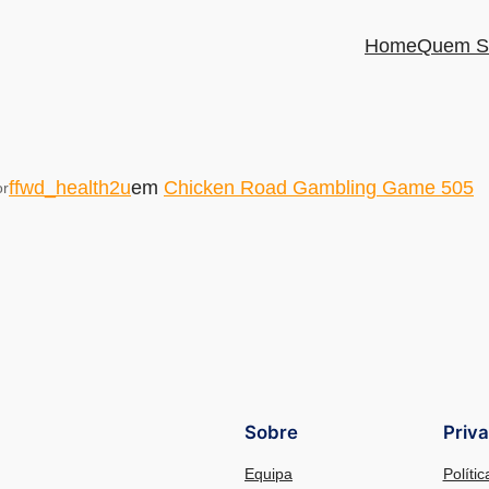
Home
Quem S
ffwd_health2u
em
Chicken Road Gambling Game 505
or
Sobre
Priv
Equipa
Políti