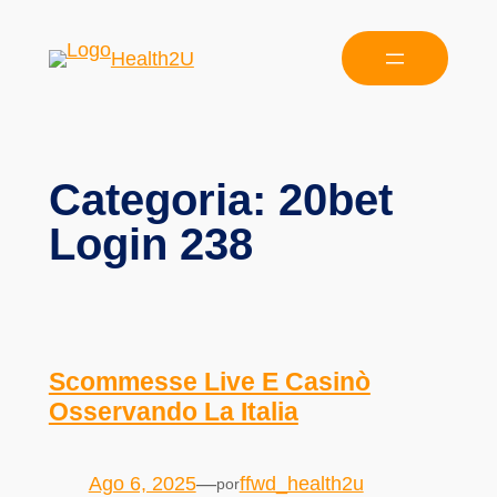
Health2U
Categoria:
20bet
Login 238
Scommesse Live E Casinò
Osservando La Italia
Ago 6, 2025
—
ffwd_health2u
por