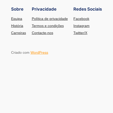
Sobre
Privacidade
Redes Sociais
Equipa
Política de privacidade
Facebook
História
Termos e condições
Instagram
Carreiras
Contacte-nos
Twitter/X
Criado com
WordPress