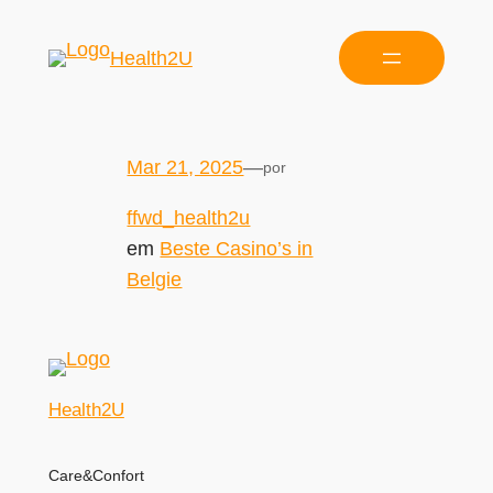
Health2U
Mar 21, 2025
—
por
ffwd_health2u
em
Beste Casino’s in
Belgie
Health2U
Care&Confort