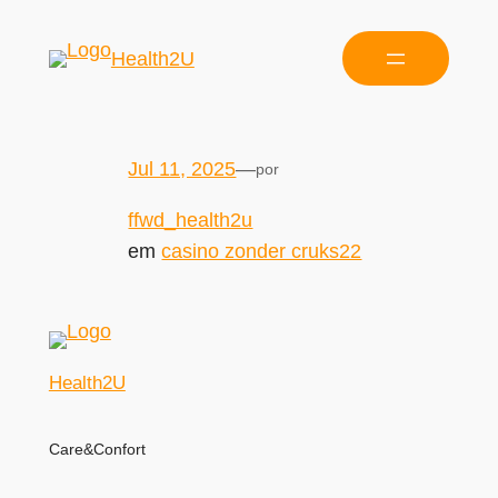
Health2U
Jul 11, 2025
—
por
ffwd_health2u
em
casino zonder cruks22
Health2U
Care&Confort