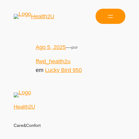
Health2U
Ago 5, 2025
—
por
ffwd_health2u
em
Lucky Bird 950
Health2U
Care&Confort