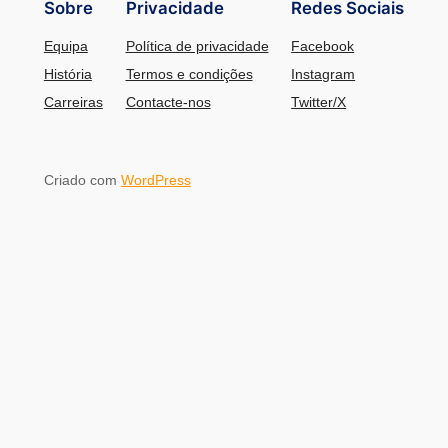
Sobre
Privacidade
Redes Sociais
Equipa
Política de privacidade
Facebook
História
Termos e condições
Instagram
Carreiras
Contacte-nos
Twitter/X
Criado com
WordPress