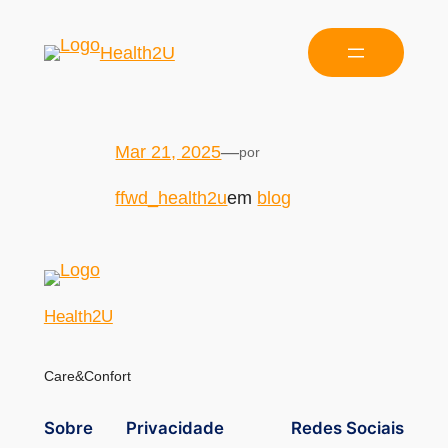
Health2U
Mar 21, 2025
—
por
ffwd_health2u
em
blog
Health2U
Care&Confort
Sobre
Privacidade
Redes Sociais