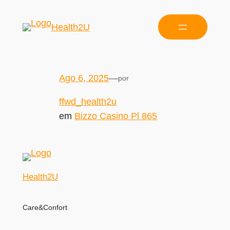
Health2U
Ago 6, 2025
—
por
ffwd_health2u
em
Bizzo Casino Pl 865
Health2U
Care&Confort