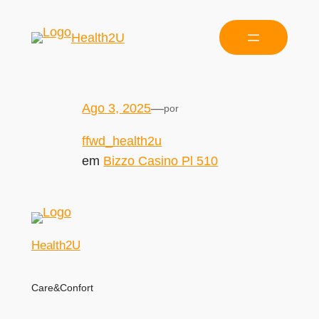
Health2U
Ago 3, 2025
—
por
ffwd_health2u
em
Bizzo Casino Pl 510
Health2U
Care&Confort