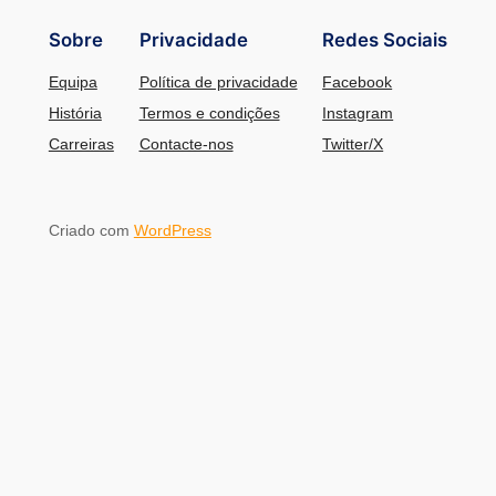
Sobre
Privacidade
Redes Sociais
Equipa
Política de privacidade
Facebook
História
Termos e condições
Instagram
Carreiras
Contacte-nos
Twitter/X
Criado com
WordPress