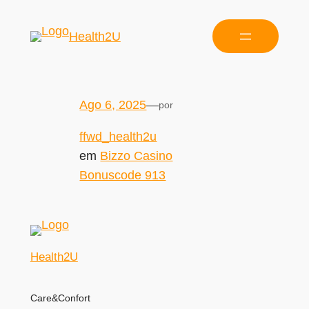
Health2U
Ago 6, 2025
—
por
ffwd_health2u
em
Bizzo Casino
Bonuscode 913
Health2U
Care&Confort